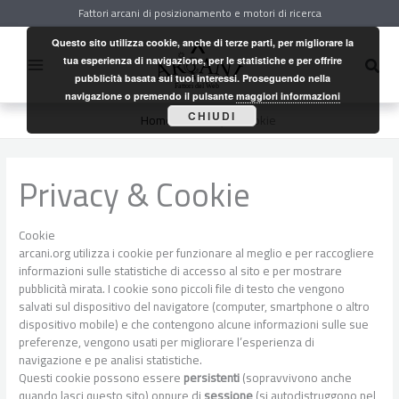
Vai
Fattori arcani di posizionamento e motori di ricerca
al
contenuto
Questo sito utilizza cookie, anche di terze parti, per migliorare la
Cerc
tua esperienza di navigazione, per le statistiche e per offrire
pubblicità basata sui tuoi interessi. Proseguendo nella
navigazione o premendo il pulsante
maggiori informazioni
CHIUDI
Home
Privacy & Cookie
Privacy & Cookie
Cookie
arcani.org utilizza i cookie per funzionare al meglio e per raccogliere
informazioni sulle statistiche di accesso al sito e per mostrare
pubblicità mirata. I cookie sono piccoli file di testo che vengono
salvati sul dispositivo del navigatore (computer, smartphone o altro
dispositivo mobile) e che contengono alcune informazioni sulle sue
preferenze, vengono usati per migliorare l’esperienza di
navigazione e pe analisi statistiche.
Questi cookie possono essere
persistenti
(sopravvivono anche
quando lasci questo sito) oppure di
sessione
(si autodistruggono nel