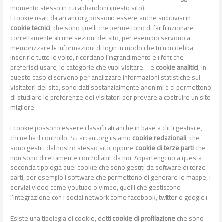
momento stesso in cui abbandoni questo sito).
I cookie usati da arcani.org possono essere anche suddivisi in
cookie tecnici
, che sono quelli che permettono di far funzionare
correttamente alcune sezioni del sito, per esempio servono a
memorizzare le informazioni di login in modo che tu non debba
inserirle tutte le volte, ricordano l’ingrandimento e i font che
preferisci usare, le categorie che vuoi visitare… e
cookie analitici
, in
questo caso ci servono per analizzare informazioni statistiche sui
visitatori del sito, sono dati sostanzialmente anonimi e ci permettono
di studiare le preferenze dei visitatori per provare a costruire un sito
migliore.
I cookie possono essere classificati anche in base a chi li gestisce,
chi ne ha il controllo. Su arcani.org usiamo
cookie redazionali
, che
sono gestiti dal nostro stesso sito, oppure
cookie di terze parti
che
non sono direttamente controllabili da noi. Appartengono a questa
seconda tipologia quei cookie che sono gestiti da software di terze
parti, per esempio i software che permettono di generare le mappe, i
servizi video come youtube o vimeo, quelli che gestiscono
l’integrazione con i social network come facebook, twitter o google+
Esiste una tipologia di cookie, detti
cookie di profilazione
che sono