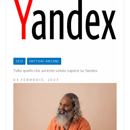
SEO
FATTORI ARCANI
Tutto quello che avreste voluto sapere su Yandex
03 FEBBRAIO, 2023