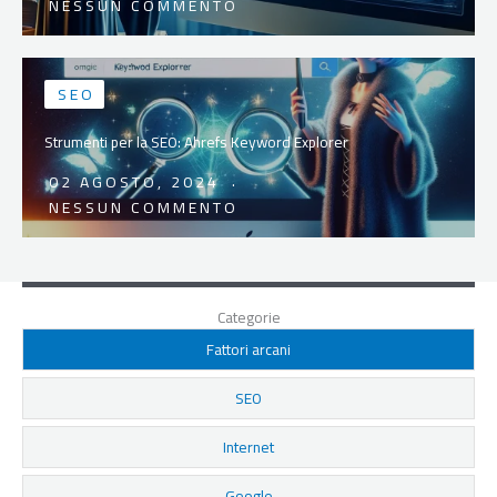
NESSUN COMMENTO
SEO
Strumenti per la SEO: Ahrefs Keyword Explorer
02 AGOSTO, 2024
NESSUN COMMENTO
Categorie
Fattori arcani
SEO
Internet
Google