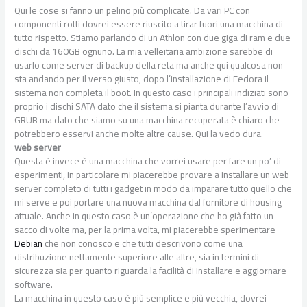
Qui le cose si fanno un pelino più complicate. Da vari PC con
componenti rotti dovrei essere riuscito a tirar fuori una macchina di
tutto rispetto. Stiamo parlando di un Athlon con due giga di ram e due
dischi da 160GB ognuno. La mia velleitaria ambizione sarebbe di
usarlo come server di backup della reta ma anche qui qualcosa non
sta andando per il verso giusto, dopo l’installazione di Fedora il
sistema non completa il boot. In questo caso i principali indiziati sono
proprio i dischi SATA dato che il sistema si pianta durante l’avvio di
GRUB ma dato che siamo su una macchina recuperata è chiaro che
potrebbero esservi anche molte altre cause. Qui la vedo dura.
web server
Questa è invece è una macchina che vorrei usare per fare un po’ di
esperimenti, in particolare mi piacerebbe provare a installare un web
server completo di tutti i gadget in modo da imparare tutto quello che
mi serve e poi portare una nuova macchina dal fornitore di housing
attuale. Anche in questo caso è un’operazione che ho già fatto un
sacco di volte ma, per la prima volta, mi piacerebbe sperimentare
Debian
che non conosco e che tutti descrivono come una
distribuzione nettamente superiore alle altre, sia in termini di
sicurezza sia per quanto riguarda la facilità di installare e aggiornare
software.
La macchina in questo caso è più semplice e più vecchia, dovrei