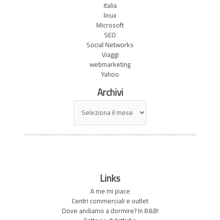
Italia
linux
Microsoft
SEO
Social Networks
Viaggi
webmarketing
Yahoo
Archivi
Archivi
Links
A me mi piace
Centri commerciali e outlet
Dove andiamo a dormire? In B&B!