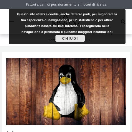
Vai
Fattori arcani di posizionamento e motori di ricerca
al
contenuto
Questo sito utilizza cookie, anche di terze parti, per migliorare la
Cerc
tua esperienza di navigazione, per le statistiche e per offrire
pubblicità basata sui tuoi interessi. Proseguendo nella
navigazione o premendo il pulsante
maggiori informazioni
CHIUDI
Home
Internet
Linux