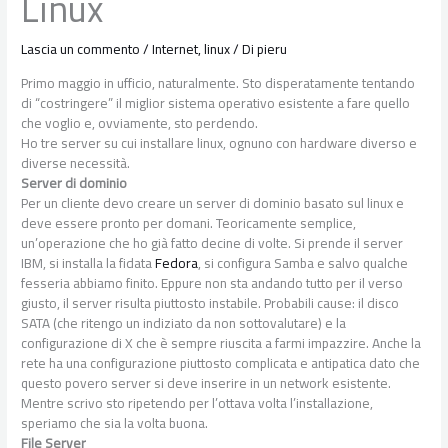
Linux
Lascia un commento
/
Internet
,
linux
/ Di
pieru
Primo maggio in ufficio, naturalmente. Sto disperatamente tentando
di “costringere” il miglior sistema operativo esistente a fare quello
che voglio e, ovviamente, sto perdendo.
Ho tre server su cui installare linux, ognuno con hardware diverso e
diverse necessità.
Server di dominio
Per un cliente devo creare un server di dominio basato sul linux e
deve essere pronto per domani. Teoricamente semplice,
un’operazione che ho già fatto decine di volte. Si prende il server
IBM, si installa la fidata
Fedora
, si configura Samba e salvo qualche
fesseria abbiamo finito. Eppure non sta andando tutto per il verso
giusto, il server risulta piuttosto instabile. Probabili cause: il disco
SATA (che ritengo un indiziato da non sottovalutare) e la
configurazione di X che è sempre riuscita a farmi impazzire. Anche la
rete ha una configurazione piuttosto complicata e antipatica dato che
questo povero server si deve inserire in un network esistente.
Mentre scrivo sto ripetendo per l’ottava volta l’installazione,
speriamo che sia la volta buona.
File Server