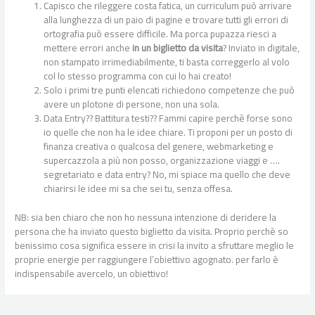
Capisco che rileggere costa fatica, un curriculum può arrivare
alla lunghezza di un paio di pagine e trovare tutti gli errori di
ortografia può essere difficile. Ma porca pupazza riesci a
mettere errori anche
in un biglietto da visita
? Inviato in digitale,
non stampato irrimediabilmente, ti basta correggerlo al volo
col lo stesso programma con cui lo hai creato!
Solo i primi tre punti elencati richiedono competenze che può
avere un plotone di persone, non una sola.
Data Entry?? Battitura testi?? Fammi capire perchè forse sono
io quelle che non ha le idee chiare. Ti proponi per un posto di
finanza creativa o qualcosa del genere, webmarketing e
supercazzola a più non posso, organizzazione viaggi e ….
segretariato e data entry? No, mi spiace ma quello che deve
chiarirsi le idee mi sa che sei tu, senza offesa.
NB: sia ben chiaro che non ho nessuna intenzione di deridere la
persona che ha inviato questo biglietto da visita. Proprio perchè so
benissimo cosa significa essere in crisi la invito a sfruttare meglio le
proprie energie per raggiungere l’obiettivo agognato. per farlo è
indispensabile avercelo, un obiettivo!