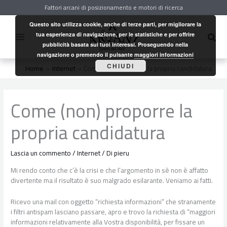
Vai
Fattori arcani di posizionamento e motori di ricerca
al
contenuto
Questo sito utilizza cookie, anche di terze parti, per migliorare la
Cerc
tua esperienza di navigazione, per le statistiche e per offrire
pubblicità basata sui tuoi interessi. Proseguendo nella
navigazione o premendo il pulsante
maggiori informazioni
CHIUDI
Home
Internet
Come (non) proporre la propria candidatura
Come (non) proporre la
propria candidatura
Lascia un commento
/
Internet
/ Di
pieru
Mi rendo conto che c’è la crisi e che l’argomento in sè non è affatto
divertente ma il risultato è suo malgrado esilarante. Veniamo ai fatti.
Ricevo una mail con oggetto “richiesta informazioni” che stranamente
i filtri antispam lasciano passare, apro e trovo la richiesta di “maggiori
informazioni relativamente alla Vostra disponibilità, per fissare un