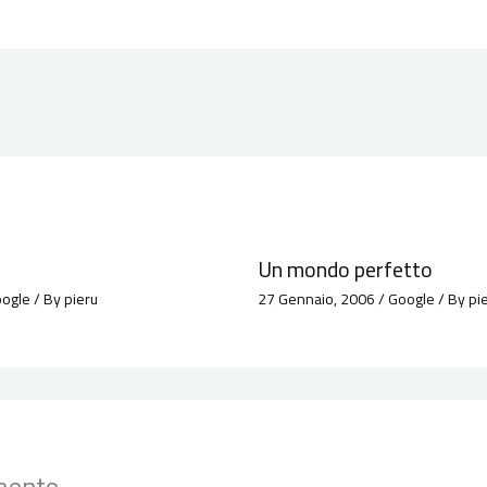
Un mondo perfetto
ogle
/ By
pieru
27 Gennaio, 2006
/
Google
/ By
pi
mento