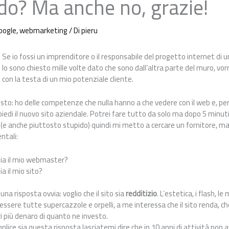
do? Ma anche no, grazie!
oogle
,
webmarketing
/ Di
pieru
Se io fossi un imprenditore o il responsabile del progetto internet di 
lo sono chiesto mille volte dato che sono dall’altra parte del muro, vor
con la testa di un mio potenziale cliente.
sto: ho delle competenze che nulla hanno a che vedere con il web e, per
piedi il nuovo sito aziendale. Potrei fare tutto da solo ma dopo 5 minu
e anche piuttosto stupido) quindi mi metto a cercare un fornitore, maga
ntali:
sia il mio webmaster?
a il mio sito?
a risposta ovvia: voglio che il sito sia
redditizio
. L’estetica, i flash, le
sere tutte supercazzole e orpelli, a me interessa che il sito renda, c
i più denaro di quanto ne investo.
lice sia questa risposta lasciatemi dire che in 10 anni di attività non