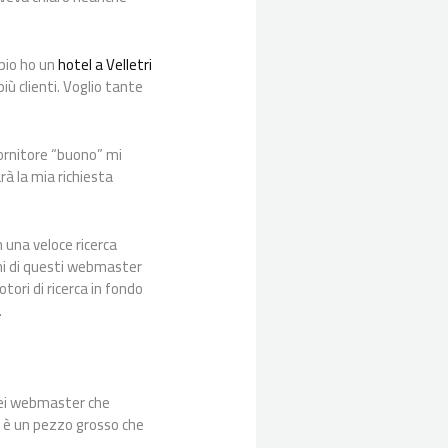
mpio ho un
hotel a Velletri
più clienti. Voglio tante
 fornitore “buono” mi
arà la mia richiesta
n una veloce ricerca
chi di questi webmaster
tori di ricerca in fondo
.
 dei webmaster che
e è un pezzo grosso che