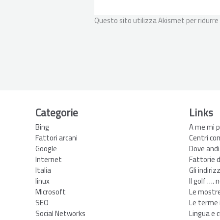
Questo sito utilizza Akismet per ridurre
Categorie
Links
Bing
A me mi p
Fattori arcani
Centri co
Google
Dove andi
Internet
Fattorie 
Italia
Gli indiriz
linux
Il golf …. 
Microsoft
Le mostre 
SEO
Le terme i
Social Networks
Lingua e c