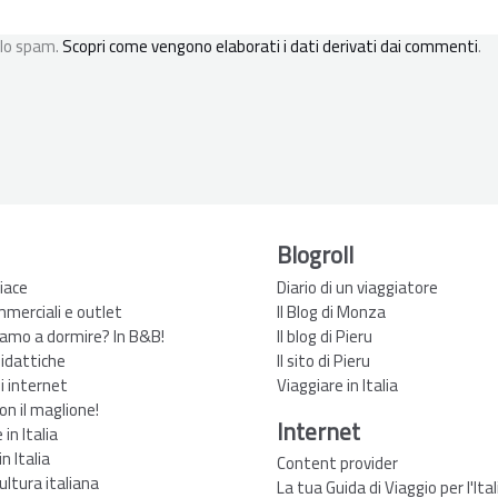
 lo spam.
Scopri come vengono elaborati i dati derivati dai commenti
.
Blogroll
iace
Diario di un viaggiatore
mmerciali e outlet
Il Blog di Monza
amo a dormire? In B&B!
Il blog di Pieru
didattiche
Il sito di Pieru
zi internet
Viaggiare in Italia
non il maglione!
Internet
in Italia
n Italia
Content provider
ultura italiana
La tua Guida di Viaggio per l'Ital