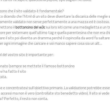
cono che il sito validato è fondamentale?
to dicendo che l’html di un sito deve diventare la discarica delle meglie 
ettamente validato non serve perfettamente a una mazza ed è costos
 mettono il
bottoncino del w3c
sui loro siti come una medaglietta e un tr
re per sistemare quell’ultimo tag e quella parentesina che non era chi
e il sito poi diventa un dramma perchè il copincolla da word fa saltare 
er ogni immagine che caricare e voi manco sapere cosa sia un alt…
ml del vostro sito è importante per:
nato (sempre se mettete il famoso bottoncino
i ha fatto il sito
gata.
pe e concentratevi sull’obiettivo primario. La validazione potrebbe es
accessi ma non è vero (controllate sto benedetto video). Il sito si ved
o? Perfetto, il resto non conta.