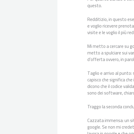
questo.
Redditizio, in questo ese
e voglio ricevere preno
visite e le voglio il più re
Mi metto a cercare su goo
metto a spulciare sui vari
d’offerta ovvero, in paro
Taglio e arrivo al punto: 
capisco che significa che
dicono che il codice vali
sono dei software, chiar
Traggo la seconda concl
Cazzata immensa: un sito
google. Se non mi credet
lavora in google e che og