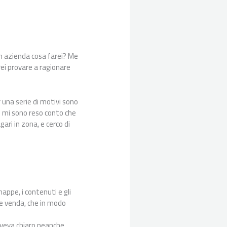
un azienda cosa farei? Me
rei provare a ragionare
 una serie di motivi sono
ti mi sono reso conto che
ri in zona, e cerco di
 mappe, i contenuti e gli
he venda, che in modo
 aveva chiaro neanche