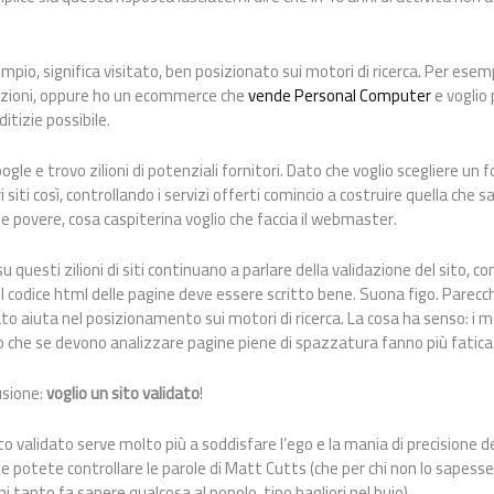
mpio, significa visitato, ben posizionato sui motori di ricerca. Per ese
tazioni, oppure ho un ecommerce che
vende Personal Computer
e voglio 
dditizie possibile.
gle e trovo zilioni di potenziali fornitori. Dato che voglio scegliere un
 siti così, controllando i servizi offerti comincio a costruire quella che s
le povere, cosa caspiterina voglio che faccia il webmaster.
su questi zilioni di siti continuano a parlare della validazione del sito, co
 il codice html delle pagine deve essere scritto bene. Suona figo. Parec
dato aiuta nel posizionamento sui motori di ricerca. La cosa ha senso: i mo
o che se devono analizzare pagine piene di spazzatura fanno più fatica
usione:
voglio un sito validato
!
 validato serve molto più a soddisfare l’ego e la mania di precisione
e potete controllare le parole di Matt Cutts (che per chi non lo sapess
ni tanto fa sapere qualcosa al popolo, tipo bagliori nel buio).