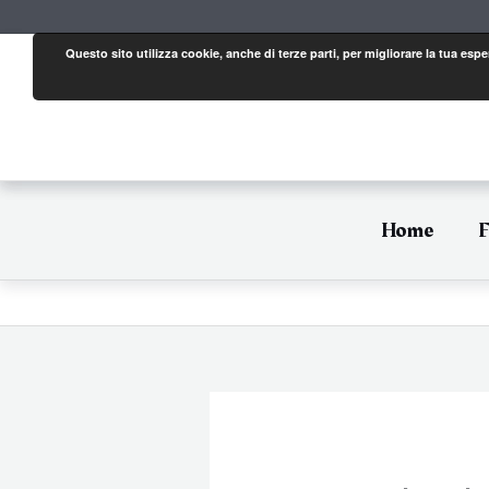
Vai
al
contenuto
Questo sito utilizza cookie, anche di terze parti, per migliorare la tua es
Home
F