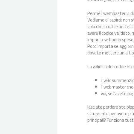
Perchè i wembaster vi di
Vediamo di capirci: non s
solo che il codice perf
avere il codice validato,
importa se hanno speso o
Poco importa se aggiornar
dovete mettere un alt p
La validità del codice ht
il w3c summenzio
il webmaster che v
voi, se l’avete pa
lasciate perdere ste pip
strumento per avere più 
principali? Funziona tutt