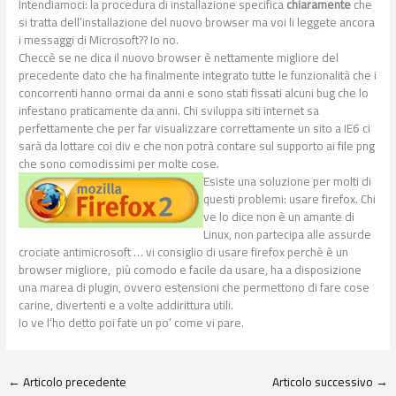
Intendiamoci: la procedura di installazione specifica
chiaramente
che
si tratta dell’installazione del nuovo browser ma voi li leggete ancora
i messaggi di Microsoft?? Io no.
Checcè se ne dica il nuovo browser è nettamente migliore del
precedente dato che ha finalmente integrato tutte le funzionalità che i
concorrenti hanno ormai da anni e sono stati fissati alcuni bug che lo
infestano praticamente da anni. Chi sviluppa siti internet sa
perfettamente che per far visualizzare correttamente un sito a IE6 ci
sarà da lottare coi div e che non potrà contare sul supporto ai file png
che sono comodissimi per molte cose.
Esiste una soluzione per molti di
questi problemi: usare firefox. Chi
ve lo dice non è un amante di
Linux, non partecipa alle assurde
crociate antimicrosoft … vi consiglio di usare firefox perchè è un
browser migliore, più comodo e facile da usare, ha a disposizione
una marea di plugin, ovvero estensioni che permettono di fare cose
carine, divertenti e a volte addirittura utili.
Io ve l’ho detto poi fate un po’ come vi pare.
←
Articolo precedente
Articolo successivo
→