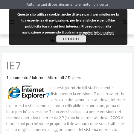
Vai
Fattori arcani di posizionamento e motori di ricerca
al
contenuto
Questo sito utilizza cookie, anche di terze parti, per migliorare la
Cerc
tua esperienza di navigazione, per le statistiche e per offrire
pubblicità basata sui tuoi interessi. Proseguendo nella
navigazione o premendo il pulsante
maggiori informazioni
CHIUDI
Home
Internet
IE7
IE7
1 commento
/
Internet
,
Microsoft
/ Di
pieru
In questi giorni zio bill sta finalmente
distribuendo la versione 7 del browser che
si trova in dotazione con windows, internet
explorer. Lo sta facendo in modo criticabile secondo me, prima di
tutto perchè la versione 7 non verrà sviluppata per le versioni del
sistema operativo diverse da XP (in poche parole windows 2000 è
fuori) e poi perchè viene proposto il download come se si trattasse
di uno degli innumerevoli aggiornamenti del sistema operativo.