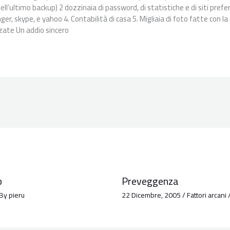
ell’ultimo backup) 2 dozzinaia di password, di statistiche e di siti prefer
er, skype, e yahoo 4. Contabilità di casa 5. Migliaia di foto fatte con la 
ate Un addio sincero
b
Preveggenza
 By
pieru
22 Dicembre, 2005
/
Fattori arcani