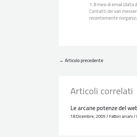
1. 8 mesi di email (data d
Contatti dei vari messeng
recentemente riorganizz
←
Articolo precedente
Articoli correlati
Le arcane potenze del we
18 Dicembre, 2005
/
Fattori arcani
/