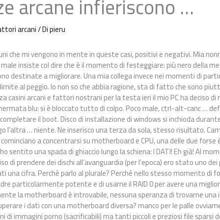
e arcane infieriscono …
attori arcani
/ Di
pieru
uni che mi vengono in mente in queste casi, positivi e negativi. Mia n
male insiste col dire che è il momento di festeggiare: più nero della 
sono destinate a migliorare. Una mia collega invece nei momenti di par
è limite al peggio. Io non so che abbia ragione, sta di fatto che sono piu
casini arcani e fattori nostrani per la testa ieri il mio PC ha deciso di r
chermata blu: si è bloccato tutto di colpo. Poco male, ctrl-alt-canc … d
 completare il boot. Disco di installazione di windows si inchioda durant
go l’altra … niente. Ne inserisco una terza da sola, stesso risultato. Ca
i cominciano a concentrarsi su motherboard e CPU, una delle due forse 
o sentito una spada di ghiaccio lungo la schiena: I DATI! Eh già! Al mom
di prendere dei dischi all’avanguardia (per l’epoca) ero stato uno dei p
ati una cifra. Perchè parlo al plurale? Perchè nello stesso momento di f
re particolarmente potente e di usarne il RAID 0 per avere una migli
ente la motherboard è introvabile, nessuna speranza di trovarne una i
ecuperare i dati con una motherboard diversa? manco per le palle ovvia
i di immagini porno (sacrificabili) ma tanti piccoli e preziosi file sparsi