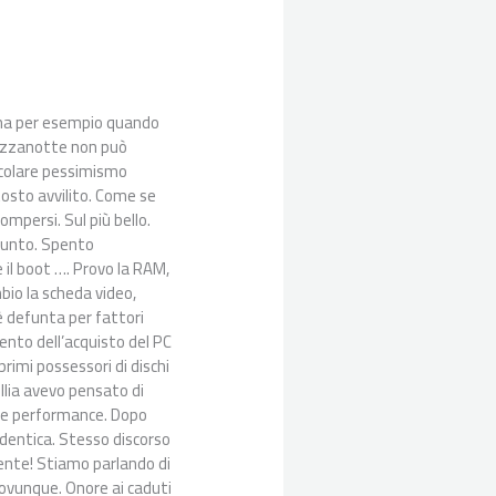
onna per esempio quando
mezzanotte non può
ticolare pessimismo
ttosto avvilito. Come se
ompersi. Sul più bello.
efunto. Spento
e il boot …. Provo la RAM,
mbio la scheda video,
è defunta per fattori
ento dell’acquisto del PC
rimi possessori di dischi
ollia avevo pensato di
ore performance. Dopo
dentica. Stesso discorso
mente! Stiamo parlando di
 dovunque. Onore ai caduti