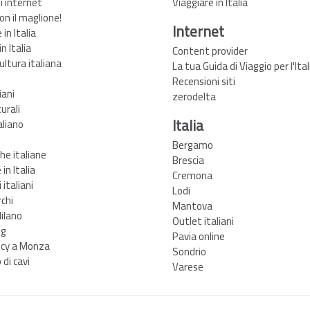
zi internet
Viaggiare in Italia
non il maglione!
Internet
in Italia
n Italia
Content provider
ultura italiana
La tua Guida di Viaggio per l'Ital
Recensioni siti
iani
zerodelta
urali
Italia
aliano
Bergamo
he italiane
Brescia
in Italia
Cremona
 italiani
Lodi
rchi
Mantova
ilano
Outlet italiani
ng
Pavia online
cy a Monza
Sondrio
di cavi
Varese