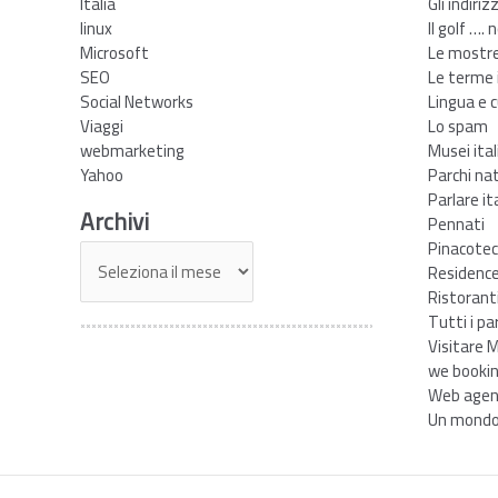
Italia
Gli indiriz
linux
Il golf …. 
Microsoft
Le mostre 
SEO
Le terme i
Social Networks
Lingua e c
Viaggi
Lo spam
webmarketing
Musei ital
Yahoo
Parchi nat
Parlare it
Archivi
Pennati
Pinacotec
Archivi
Residence 
Ristoranti
Tutti i pa
Visitare M
we booki
Web agen
Un mondo 