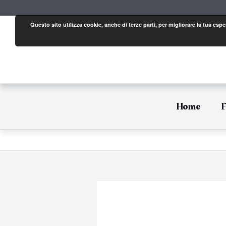
Vai
al
contenuto
Questo sito utilizza cookie, anche di terze parti, per migliorare la tua es
Home
F