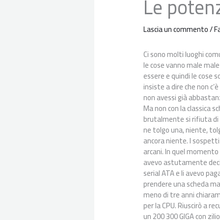
Le potenz
Lascia un commento
/
F
Ci sono molti luoghi com
le cose vanno male male 
essere e quindi le cose 
insiste a dire che non c’
non avessi già abbastanza 
Ma non con la classica s
brutalmente si rifiuta di
ne tolgo una, niente, tol
ancora niente. I sospett
arcani. In quel momento h
avevo astutamente deciso 
serial ATA e li avevo pag
prendere una scheda mad
meno di tre anni chiaram
per la CPU. Riuscirò a r
un 200 300 GIGA con zilion