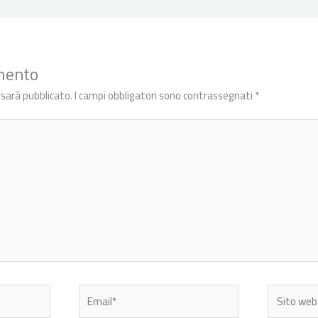
mento
n sarà pubblicato.
I campi obbligatori sono contrassegnati
*
Email*
Sito
web