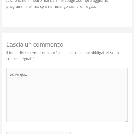
Anche io non imparo mai dai miei sbagli…sempre aggiorno
programmi nel mio cp e ne rimango sempre fregato
Lascia un commento
Il tuo indirizzo email non sarà pubblicato.
I campi obbligatori sono
contrassegnati
*
Scrivi
qui..