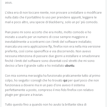
asus.
L’idea era di non toccare niente, non provare a installare o modificare
nulla dato che il portatilino lo uso per prendere appunti, leggere le
mail e poco altro, una specie di blackberry, solo un po’ più comodo.
Pian piano mi sono accorto che era molto, molto comodo e ho
iniziato a usarlo per un numero di cose sempre maggiore e
inevitabilmente a scontrarmi con i limiti del software installato;
mancata una vera applicazione ftp, firefox non era nella mia versione
preferita, così come openoffice e via discorrendo. Non avevo
nessuna intenziona di passare due giorni a installare e smadonnare
finchè i limiti del software sono diventati così stretti che mi sono
deciso a fare il grande salto e ho installato
ubuntu
.
Con mia somma meraviglia ha funzionato praticamente tutto al primo
colpo, ho seguito i consigli che ho trovato
qui
per quel poco che non
funzionava a dovere ma in un paio d’ore avevo il sistema
perfettamente a posto, compreso il mio fido firefox con relativo
plugin per giocare a travian.
Tutto questo fino a quando non ho avuto la brillante idea di