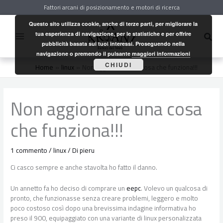
Vai
Fattori arcani di posizionamento e motori di ricerca
al
contenuto
Questo sito utilizza cookie, anche di terze parti, per migliorare la
Cerc
tua esperienza di navigazione, per le statistiche e per offrire
pubblicità basata sui tuoi interessi. Proseguendo nella
navigazione o premendo il pulsante
maggiori informazioni
CHIUDI
Home
linux
Non aggiornare una cosa che funziona!!!
Non aggiornare una cosa
che funziona!!!
1 commento
/
linux
/ Di
pieru
Ci casco sempre e anche stavolta ho fatto il danno.
Un annetto fa ho deciso di comprare un
eepc
. Volevo un qualcosa di
pronto, che funzionasse senza creare problemi, leggero e molto
poco costoso così dopo una brevissima indagine informativa ho
preso il 900, equipaggiato con una variante di linux personalizzata