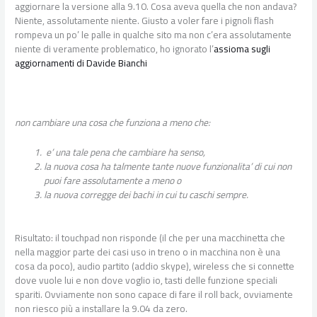
aggiornare la versione alla 9.10. Cosa aveva quella che non andava?
Niente, assolutamente niente. Giusto a voler fare i pignoli flash
rompeva un po’ le palle in qualche sito ma non c’era assolutamente
niente di veramente problematico, ho ignorato l’
assioma sugli
aggiornamenti di Davide Bianchi
non cambiare una cosa che funziona a meno che:
e’ una tale pena che cambiare ha senso,
la nuova cosa ha talmente tante nuove funzionalita’ di cui non
puoi fare assolutamente a meno o
la nuova corregge dei bachi in cui tu caschi sempre.
Risultato: il touchpad non risponde (il che per una macchinetta che
nella maggior parte dei casi uso in treno o in macchina non è una
cosa da poco), audio partito (addio skype), wireless che si connette
dove vuole lui e non dove voglio io, tasti delle funzione speciali
spariti. Ovviamente non sono capace di fare il roll back, ovviamente
non riesco più a installare la 9.04 da zero.