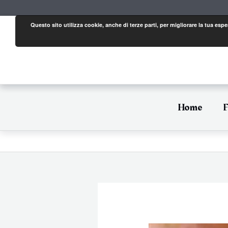
Vai
al
contenuto
Questo sito utilizza cookie, anche di terze parti, per migliorare la tua es
Home
F