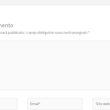
mento
n sarà pubblicato.
I campi obbligatori sono contrassegnati
*
Email*
Sito
web