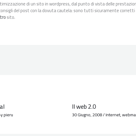
timizzazione di un sito in wordpress, dal punto di vista delle prestazion
 consigli del post con la dovuta cautela: sono tutti sicuramente corrett
tro
sito.
al
Il web 2.0
By
pieru
30 Giugno, 2008
/
Internet
,
webmar