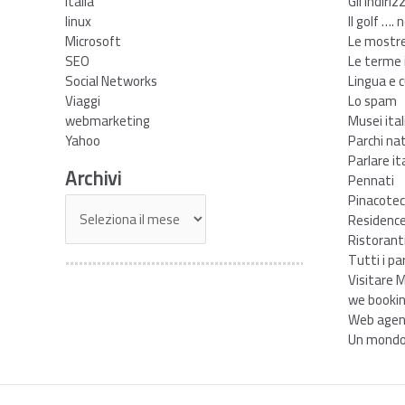
Italia
Gli indiriz
linux
Il golf …. 
Microsoft
Le mostre 
SEO
Le terme i
Social Networks
Lingua e c
Viaggi
Lo spam
webmarketing
Musei ital
Yahoo
Parchi nat
Parlare it
Archivi
Pennati
Pinacotec
Archivi
Residence 
Ristoranti
Tutti i pa
Visitare M
we booki
Web agen
Un mondo 