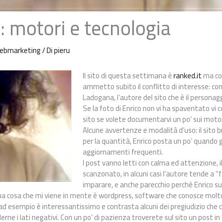
: motori e tecnologia
ebmarketing
/ Di
pieru
Il sito di questa settimana è
ranked.it
ma con
ammetto subito il conflitto di interesse: co
Ladogana, l’autore del sito che è il personagg
Se la foto di Enrico non vi ha spaventato vi con
sito se volete documentarvi un po’ sui moto
Alcune avvertenze e modalità d’uso: il sito bri
per la quantità, Enrico posta un po’ quando g
aggiornamenti frequenti.
I post vanno letti con calma ed attenzione, il
scanzonato, in alcuni casi l’autore tende a “f
imparare, e anche parecchio perchè Enrico su
a cosa che mi viene in mente è wordpress, software che conosce molto 
ad esempio è interessantissimo e contrasta alcuni dei pregiudizio che 
ne i lati negativi. Con un po’ di pazienza troverete sul sito un post in