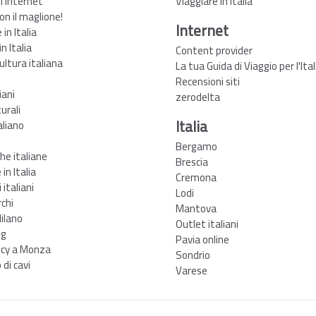
zi internet
Viaggiare in Italia
non il maglione!
Internet
in Italia
n Italia
Content provider
ultura italiana
La tua Guida di Viaggio per l'Ital
Recensioni siti
iani
zerodelta
urali
Italia
aliano
Bergamo
he italiane
Brescia
in Italia
Cremona
 italiani
Lodi
rchi
Mantova
ilano
Outlet italiani
ng
Pavia online
cy a Monza
Sondrio
di cavi
Varese