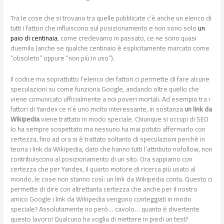
Tra le cose che si trovano tra quelle pubblicate c’è anche un elenco di
tutti i fattori che influiscono sul posizionamento e non sono solo
un
paio di centinaia
, come credevamo in passato, ce ne sono quasi
duemila (anche se qualche centinaio è esplicitamente marcato come
“obsoleto” oppure “non più in uso”).
Il codice ma soprattutto l’elenco dei fattori ci permette di fare alcune
speculazioni su come funziona Google, andando oltre quello che
viene comunicato ufficialmente a noi poveri mortali. Ad esempio tra i
fattori di Yandex ce n’è uno molto interessante, in sostanza
un link da
Wikipedia
viene trattato in modo speciale. Chiunque si occupi di SEO
lo ha sempre sospettato ma nessuno ha mai potuto affermarlo con
certezza, fino ad ora si è trattato soltanto di speculazioni perchè in
teoria i link da Wikipedia, dato che hanno tutti l’attributo nofollow, non
contribuiscono al posizionamento di un sito. Ora sappiamo con
certezza che per Yandex, il quarto motore di ricerca più usato al
mondo, le cose non stanno così: un link da Wikipedia conta. Questo ci
permette di dire con altrettanta certezza che anche per il nostro
amico Google i link da Wikipedia vengono conteggiati in modo
speciale? Assolutamente no però… cavolo… quanto è divertente
questo lavoro! Qualcuno ha voglia di mettere in piedi un test?