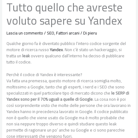
Tutto quello che avreste
voluto sapere su Yandex
Lascia un commento
/
SEO
,
Fattori arcani
/ Di
pieru
Qualche giorno fa è diventato pubblico l’intero codice sorgente del
motore di ricerca russo
Yandex
. Non c’è stato un hackeraggio, si
tratta un
leak
ovvero qualcuno dall’interno ha deciso di pubblicare
tutto il codice.
Perchè il codice di Yandex è interessante?
Va fatta una premessa, questo motore di ricerca somiglia molto,
moltissimo a Google, tanto che gli esperti, i nerd e i SEO che sono
specializzati in quel particolare tipo di mercato dicono che
le SERP di
Yandex sono per il 70% uguali a quelle di Google
. La cosa non è poi
così sorprendente visto che molte delle persone che ora lavorano in
Yandex hanno in precedenza lavorato in Google. Il codice pubblicato
non è quello che viene usato da Google ma è molto probabile che
non sia neppure troppo diverso e quindi studiare questo leak
permette di ragionare un po’ anche su Google e ci sono parecchie
cose interessanti che vengono fuori.