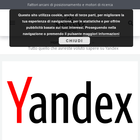
Vai
Fattori arcani di posizionamento e motori di ricerca
al
contenuto
Questo sito utilizza cookie, anche di terze parti, per migliorare la
Cerc
tua esperienza di navigazione, per le statistiche e per offrire
pubblicità basata sui tuoi interessi. Proseguendo nella
navigazione o premendo il pulsante
maggiori informazioni
CHIUDI
Home
Fattori arcani
Tutto quello che avreste voluto sapere su Yandex