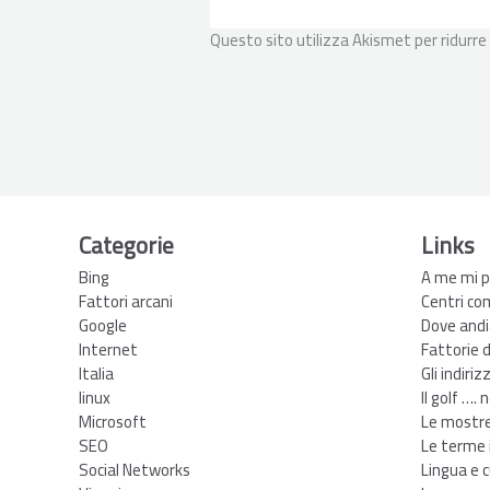
Questo sito utilizza Akismet per ridurre
Categorie
Links
Bing
A me mi p
Fattori arcani
Centri co
Google
Dove andi
Internet
Fattorie 
Italia
Gli indiriz
linux
Il golf …. 
Microsoft
Le mostre 
SEO
Le terme i
Social Networks
Lingua e c