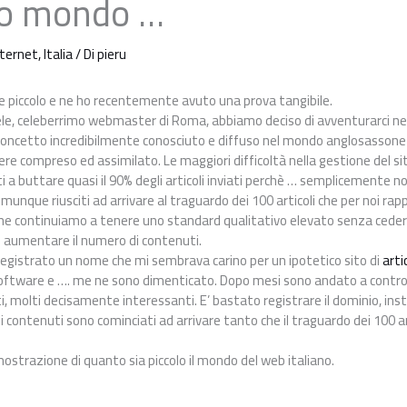
lo mondo …
nternet
,
Italia
/ Di
pieru
e piccolo e ne ho recentemente avuto una prova tangibile.
ele, celeberrimo webmaster di Roma, abbiamo deciso di avventurarci nel
 concetto incredibilmente conosciuto e diffuso nel mondo anglosassone
ssere compreso ed assimilato. Le maggiori difficoltà nella gestione del 
ti a buttare quasi il 90% degli articoli inviati perchè … semplicemente no
nque riusciti ad arrivare al traguardo dei 100 articoli che per noi ra
he continuiamo a tenere uno standard qualitativo elevato senza cedere
i aumentare il numero di contenuti.
registrato un nome che mi sembrava carino per un ipotetico sito di
arti
l software e …. me ne sono dimenticato. Dopo mesi sono andato a contro
ati, molti decisamente interessanti. E’ bastato registrare il dominio, inst
 i contenuti sono cominciati ad arrivare tanto che il traguardo dei 100 a
ostrazione di quanto sia piccolo il mondo del web italiano.