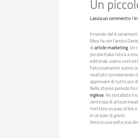
Un picco
Lascia un commento
/
I
Il mondo del è verament
Mesi fa con l’amico Dani
di
article marketing
. Un
piccola Italia fatica a e
editoriali: siamo costret
Faticosamente siamo comu
risultato considerando c
approvare di tutto pur d
Nello stesso periodo ho 
inglese
. Ho installato i
centinaia di articoli invi
mettere un paio di link e
in un paio di giorni.
Ancora una volta una dim