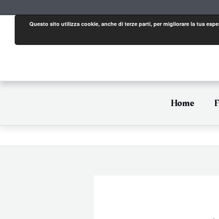
Vai
al
contenuto
Questo sito utilizza cookie, anche di terze parti, per migliorare la tua es
Home
F