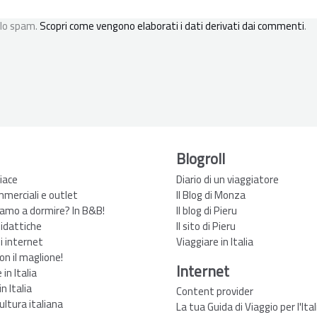
 lo spam.
Scopri come vengono elaborati i dati derivati dai commenti
.
Blogroll
iace
Diario di un viaggiatore
mmerciali e outlet
Il Blog di Monza
amo a dormire? In B&B!
Il blog di Pieru
didattiche
Il sito di Pieru
zi internet
Viaggiare in Italia
non il maglione!
Internet
in Italia
n Italia
Content provider
ultura italiana
La tua Guida di Viaggio per l'Ital