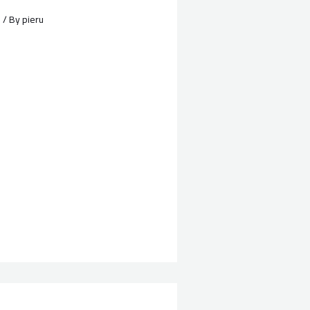
O
/ By
pieru