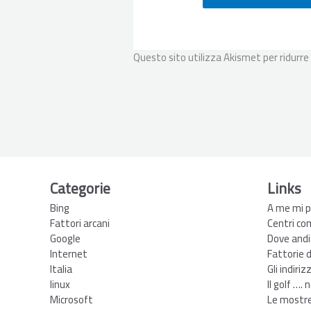
Questo sito utilizza Akismet per ridurre
Categorie
Links
Bing
A me mi p
Fattori arcani
Centri co
Google
Dove andi
Internet
Fattorie 
Italia
Gli indiriz
linux
Il golf …. 
Microsoft
Le mostre 