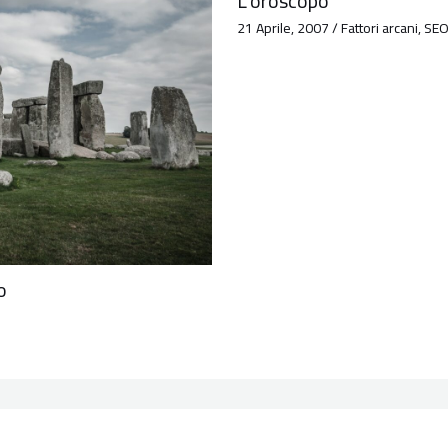
L’oroscopo
21 Aprile, 2007
/
Fattori arcani
,
SE
o