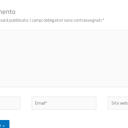
mento
n sarà pubblicato.
I campi obbligatori sono contrassegnati
*
Email*
Sito
web