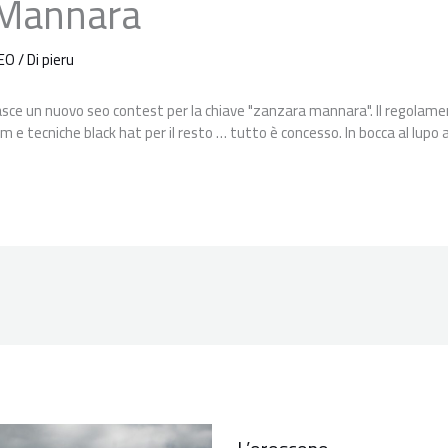
 Mannara
EO
/ Di
pieru
ce un nuovo seo contest per la chiave "zanzara mannara". Il regolame
m e tecniche black hat per il resto … tutto è concesso. In bocca al lupo a