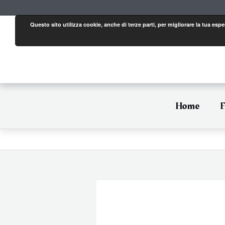
Vai
al
contenuto
Questo sito utilizza cookie, anche di terze parti, per migliorare la tua es
Home
F