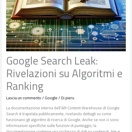
Google Search Leak:
Rivelazioni su Algoritmi e
Ranking
Lascia un commento
/
Google
/ Di
pieru
La documentazione interna dell’API Content Warehouse di Google
Search è trapelata pubblicamente, rivelando dettagli su come
funzionano gli algoritmi di ricerca di Google. Anche se non ci sono
informazioni specifiche sulle funzioni di punteggio, la
documentazione contiene una ricchezza di dati su contenuti, link e